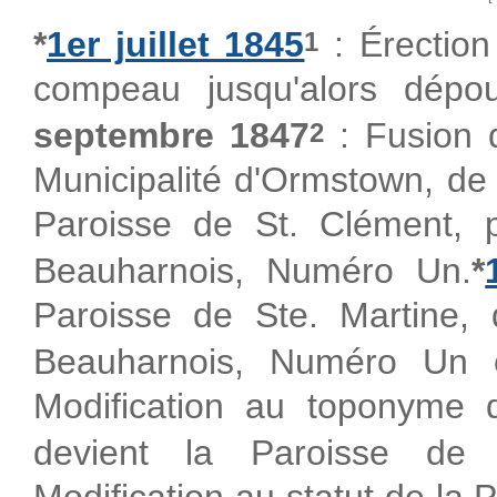
*
1er juillet 1845
: Érection
1
compeau jusqu'alors dépour
septembre 1847
: Fusion d
2
Municipalité d'Ormstown, de 
Paroisse de St. Clément, p
Beauharnois, Numéro Un.
*
Paroisse de Ste. Martine, 
Beauharnois, Numéro Un e
Modification au toponyme d
devient la Paroisse de S