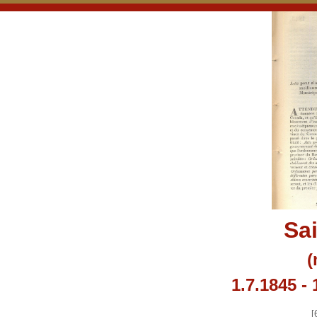
Sa
(
1.7.1845 - 
[