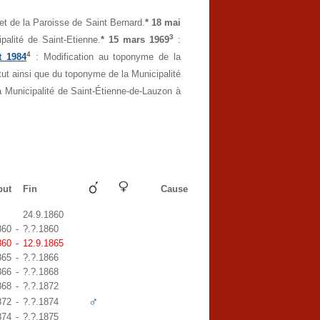
et de la Paroisse de Saint Bernard.
* 18 mai
3
palité de Saint-Etienne.
* 15 mars 1969
:
4
et 1984
: Modification au toponyme de la
tut ainsi que du toponyme de la Municipalité
 Municipalité de Saint-Étienne-de-Lauzon à
but
Fin
Cause
24.9.1860
860
-
?.?.1860
860
-
12.9.1865
865
-
?.?.1866
866
-
?.?.1868
868
-
?.?.1872
♂
872
-
?.?.1874
874
-
?.?.1875