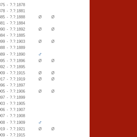
875
-
?.?.1878
878
-
?.?.1881
885
-
?.?.1888
Ø
Ø
881
-
?.?.1884
890
-
?.?.1892
Ø
Ø
884
-
?.?.1885
899
-
?.?.1903
Ø
Ø
888
-
?.?.1889
♂
889
-
?.?.1890
895
-
?.?.1896
Ø
Ø
892
-
?.?.1895
909
-
?.?.1915
Ø
Ø
917
-
?.?.1919
Ø
Ø
896
-
?.?.1897
905
-
?.?.1906
Ø
Ø
897
-
?.?.1899
903
-
?.?.1905
906
-
?.?.1907
907
-
?.?.1908
♂
908
-
?.?.1909
919
-
?.?.1921
Ø
Ø
909
-
?.?.1915