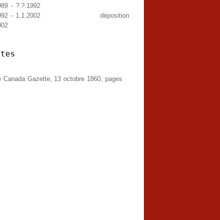
989
-
?.?.1992
992
-
1.1.2002
déposition
002
xtes
e Canada Gazette, 13 octobre 1860, pages