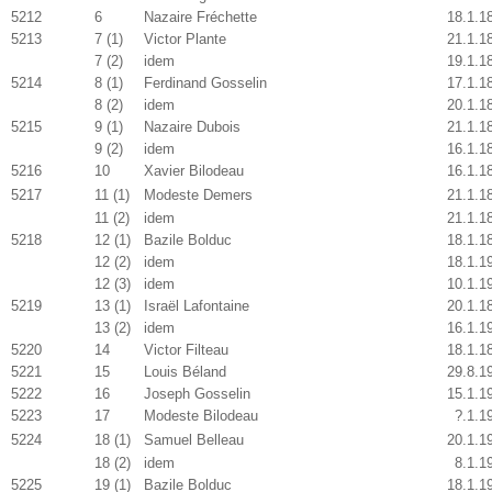
5212
6
Nazaire Fréchette
18.1.1
5213
7 (1)
Victor Plante
21.1.1
7 (2)
idem
19.1.1
5214
8 (1)
Ferdinand Gosselin
17.1.1
8 (2)
idem
20.1.1
5215
9 (1)
Nazaire Dubois
21.1.1
9 (2)
idem
16.1.1
5216
10
Xavier Bilodeau
16.1.1
5217
11 (1)
Modeste Demers
21.1.1
11 (2)
idem
21.1.1
5218
12 (1)
Bazile Bolduc
18.1.1
12 (2)
idem
18.1.1
12 (3)
idem
10.1.1
5219
13 (1)
Israël Lafontaine
20.1.1
13 (2)
idem
16.1.1
5220
14
Victor Filteau
18.1.1
5221
15
Louis Béland
29.8.1
5222
16
Joseph Gosselin
15.1.1
5223
17
Modeste Bilodeau
?.1.1
5224
18 (1)
Samuel Belleau
20.1.1
18 (2)
idem
8.1.1
5225
19 (1)
Bazile Bolduc
18.1.1