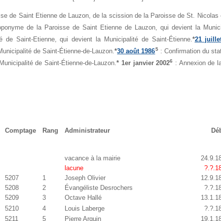
sse de Saint Etienne de Lauzon, de la scission de la Paroisse de St. Nicolas 
toponyme de la Paroisse de Saint Etienne de Lauzon, qui devient la Munici
 de Saint-Etienne, qui devient la Municipalité de Saint-Étienne.
*
21 juill
5
 Municipalité de Saint-Étienne-de-Lauzon.
*
30 août 1986
: Confirmation du sta
6
Municipalité de Saint-Étienne-de-Lauzon.
* 1er janvier 2002
: Annexion de la
Comptage
Rang
Administrateur
Dé
vacance à la mairie
24.9.1
lacune
?.?.1
5207
1
Joseph Olivier
12.9.1
5208
2
Évangéliste Desrochers
?.?.1
5209
3
Octave Hallé
13.1.1
5210
4
Louis Laberge
?.?.1
5211
5
Pierre Arguin
19.1.1