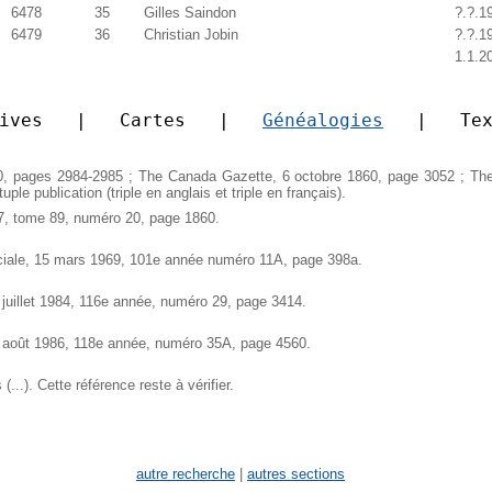
6478
35
Gilles Saindon
?.?.1
6479
36
Christian Jobin
?.?.1
1.1.2
ives   |   Cartes   |   
Généalogies
   |   Te
, pages 2984-2985 ; The Canada Gazette, 6 octobre 1860, page 3052 ; Th
ple publication (triple en anglais et triple en français).
57, tome 89, numéro 20, page 1860.
éciale, 15 mars 1969, 101e année numéro 11A, page 398a.
1 juillet 1984, 116e année, numéro 29, page 3414.
30 août 1986, 118e année, numéro 35A, page 4560.
...). Cette référence reste à vérifier.
autre recherche
|
autres sections