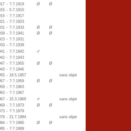
917
-
?.?.1919
Ø
Ø
915
-
5.7.1915
915
-
?.?.1917
921
-
?.?.1923
931
-
?.?.1933
Ø
Ø
939
-
?.?.1941
Ø
Ø
923
-
?.?.1931
933
-
?.?.1939
♂
941
-
?.?.1942
942
-
?.?.1943
947
-
?.?.1955
Ø
Ø
943
-
?.?.1946
955
-
18.5.1957
sans objet
957
-
?.?.1959
Ø
Ø
959
-
?.?.1963
963
-
?.?.1967
♂
967
-
15.3.1969
sans objet
969
-
?.?.1973
Ø
Ø
973
-
?.?.1979
979
-
21.7.1984
sans objet
984
-
?.?.1985
Ø
Ø
985
-
?.?.1989