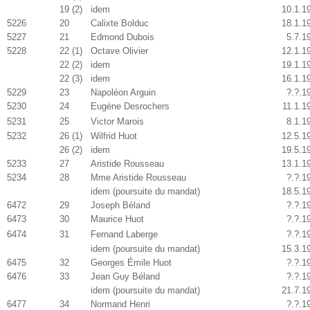
19 (2)
idem
10.1.1
5226
20
Calixte Bolduc
18.1.1
5227
21
Edmond Dubois
5.7.1
5228
22 (1)
Octave Olivier
12.1.1
22 (2)
idem
19.1.1
22 (3)
idem
16.1.1
5229
23
Napoléon Arguin
?.?.1
5230
24
Eugène Desrochers
11.1.1
5231
25
Victor Marois
8.1.1
5232
26 (1)
Wilfrid Huot
12.5.1
26 (2)
idem
19.5.1
5233
27
Aristide Rousseau
13.1.1
5234
28
Mme Aristide Rousseau
?.?.1
idem (poursuite du mandat)
18.5.1
6472
29
Joseph Béland
?.?.1
6473
30
Maurice Huot
?.?.1
6474
31
Fernand Laberge
?.?.1
idem (poursuite du mandat)
15.3.1
6475
32
Georges Émile Huot
?.?.1
6476
33
Jean Guy Béland
?.?.1
idem (poursuite du mandat)
21.7.1
6477
34
Normand Henri
?.?.1