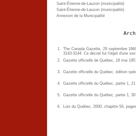
Saint-Étienne-de-Lauzon (municipalité)
Saint-Étienne-de-Lauzon (municipalité)
Annexion de la Municipalité
Arch
1.
The Canada Gazette, 29 septembre 1860
3143-3144. Ce décret fut l'objet d'une sextu
2.
Gazette officielle de Québec, 18 mai 19
3.
Gazette officielle du Québec, édition sp
4.
Gazette officielle du Québec, partie 1, 2
5.
Gazette officielle du Québec, partie 1, 
6.
Lois du Québec, 2000, chapitre 56, pages (