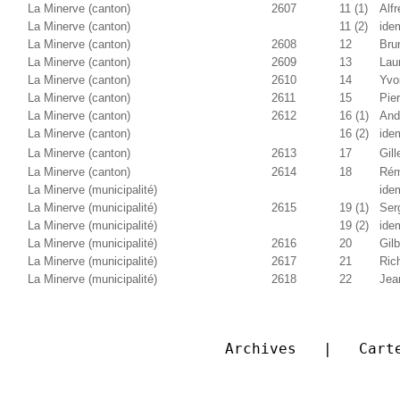
La Minerve (canton)
2607
11 (1)
Alfr
La Minerve (canton)
11 (2)
ide
La Minerve (canton)
2608
12
Bru
La Minerve (canton)
2609
13
Lau
La Minerve (canton)
2610
14
Yvo
La Minerve (canton)
2611
15
Pie
La Minerve (canton)
2612
16 (1)
And
La Minerve (canton)
16 (2)
ide
La Minerve (canton)
2613
17
Gill
La Minerve (canton)
2614
18
Rém
La Minerve (municipalité)
ide
La Minerve (municipalité)
2615
19 (1)
Ser
La Minerve (municipalité)
19 (2)
ide
La Minerve (municipalité)
2616
20
Gilb
La Minerve (municipalité)
2617
21
Ric
La Minerve (municipalité)
2618
22
Jea
Archives   |   Cart