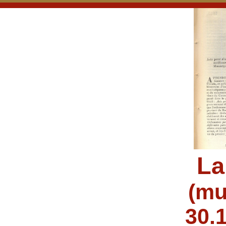
La
(mu
30.1