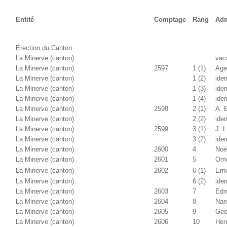
Entité
Comptage
Rang
Adm
Érection du Canton
La Minerve (canton)
vac
La Minerve (canton)
2597
1 (1)
Age
La Minerve (canton)
1 (2)
ide
La Minerve (canton)
1 (3)
ide
La Minerve (canton)
1 (4)
ide
La Minerve (canton)
2598
2 (1)
A. 
La Minerve (canton)
2 (2)
ide
La Minerve (canton)
2599
3 (1)
J. 
La Minerve (canton)
3 (2)
ide
La Minerve (canton)
2600
4
Noé
La Minerve (canton)
2601
5
Ome
La Minerve (canton)
2602
6 (1)
Ern
La Minerve (canton)
6 (2)
ide
La Minerve (canton)
2603
7
Edm
La Minerve (canton)
2604
8
Nar
La Minerve (canton)
2605
9
Geo
La Minerve (canton)
2606
10
Hen