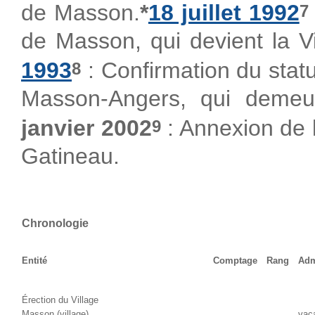
de Masson.
*
18 juillet 1992
7
de Masson, qui devient la V
1993
: Confirmation du statu
8
Masson-Angers, qui demeur
janvier 2002
: Annexion de l
9
Gatineau.
Chronologie
Entité
Comptage
Rang
Adm
Érection du Village
Masson (village)
vaca