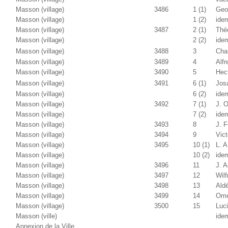
Masson (village)
3486
1 (1)
Geo
Masson (village)
1 (2)
ide
Masson (village)
3487
2 (1)
Thé
Masson (village)
2 (2)
ide
Masson (village)
3488
3
Cha
Masson (village)
3489
4
Alfr
Masson (village)
3490
5
Hec
Masson (village)
3491
6 (1)
Jos
Masson (village)
6 (2)
ide
Masson (village)
3492
7 (1)
J. 
Masson (village)
7 (2)
ide
Masson (village)
3493
8
J. 
Masson (village)
3494
9
Vict
Masson (village)
3495
10 (1)
L. A
Masson (village)
10 (2)
ide
Masson (village)
3496
11
J. 
Masson (village)
3497
12
Wilf
Masson (village)
3498
13
Ald
Masson (village)
3499
14
Ome
Masson (village)
3500
15
Luc
Masson (ville)
ide
Annexion de la Ville