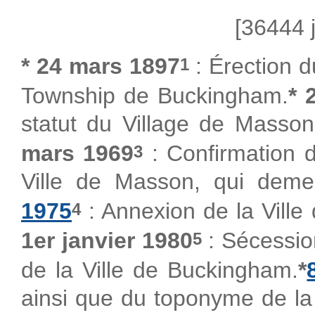
[36444 j
* 24 mars 1897
: Érection d
1
Township de Buckingham.
* 
statut du Village de Masson
mars 1969
: Confirmation d
3
Ville de Masson, qui deme
1975
: Annexion de la Ville
4
1er janvier 1980
: Sécession
5
de la Ville de Buckingham.
*
ainsi que du toponyme de la 