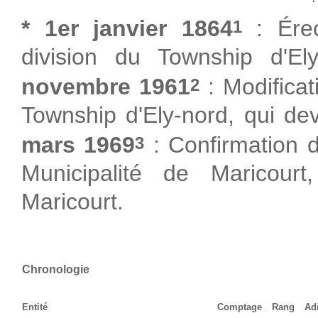
* 1er janvier 1864
: Érec
1
division du Township d'Ely
novembre 1961
: Modificat
2
Township d'Ely-nord, qui dev
mars 1969
: Confirmation d
3
Municipalité de Maricour
Maricourt.
Chronologie
Entité
Comptage
Rang
Ad