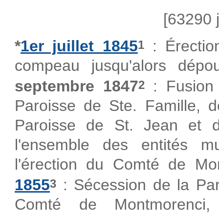
[63290 j
*
1er juillet 1845
: Érectio
1
compeau jusqu'alors dépour
septembre 1847
: Fusion 
2
Paroisse de Ste. Famille, d
Paroisse de St. Jean et d
l'ensemble des entités mun
l'érection du Comté de Mo
1855
: Sécession de la Paro
3
Comté de Montmorenci,