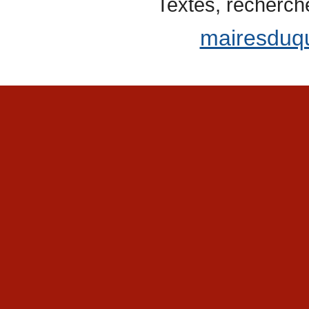
Textes, recherch
mairesduq