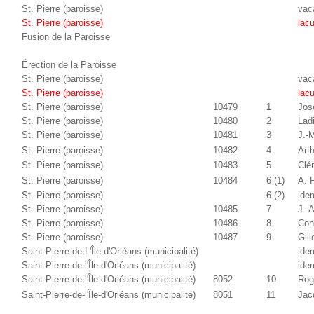
St. Pierre (paroisse)
vac
St. Pierre (paroisse)
lac
Fusion de la Paroisse
Érection de la Paroisse
St. Pierre (paroisse)
vac
St. Pierre (paroisse)
lac
St. Pierre (paroisse)
10479
1
Jos
St. Pierre (paroisse)
10480
2
Lad
St. Pierre (paroisse)
10481
3
J.-
St. Pierre (paroisse)
10482
4
Art
St. Pierre (paroisse)
10483
5
Clé
St. Pierre (paroisse)
10484
6 (1)
A. 
St. Pierre (paroisse)
6 (2)
ide
St. Pierre (paroisse)
10485
7
J.-A
St. Pierre (paroisse)
10486
8
Con
St. Pierre (paroisse)
10487
9
Gill
Saint-Pierre-de-L'Île-d'Orléans (municipalité)
ide
Saint-Pierre-de-l'Île-d'Orléans (municipalité)
ide
Saint-Pierre-de-l'Île-d'Orléans (municipalité)
8052
10
Rog
Saint-Pierre-de-l'Île-d'Orléans (municipalité)
8051
11
Jac