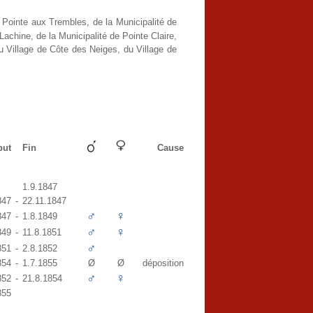
 Pointe aux Trembles, de la Municipalité de
Lachine, de la Municipalité de Pointe Claire,
du Village de Côte des Neiges, du Village de
but
Fin
Cause
1.9.1847
847
-
22.11.1847
♂
♀
847
-
1.8.1849
♂
♀
849
-
11.8.1851
♂
851
-
2.8.1852
854
-
1.7.1855
Ø
Ø
déposition
♂
♀
852
-
21.8.1854
855