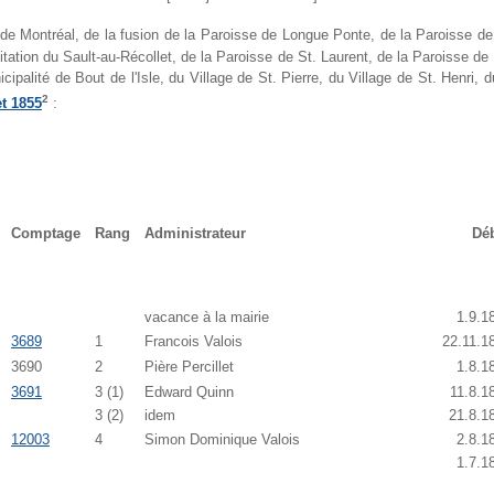
e Montréal, de la fusion de la Paroisse de Longue Ponte, de la Paroisse de
itation du Sault-au-Récollet, de la Paroisse de St. Laurent, de la Paroisse de 
ipalité de Bout de l'Isle, du Village de St. Pierre, du Village de St. Henri, 
2
et 1855
:
Comptage
Rang
Administrateur
Dé
vacance à la mairie
1.9.1
3689
1
Francois Valois
22.11.1
3690
2
Pière Percillet
1.8.1
3691
3 (1)
Edward Quinn
11.8.1
3 (2)
idem
21.8.1
12003
4
Simon Dominique Valois
2.8.1
1.7.1