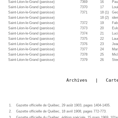
Saint-Léon-le-Grand (paroisse)
7369
16
Pau
Saint-Léon-le-Grand (paroisse)
7370
17
Loui
Saint-Léon-le-Grand (paroisse)
7371
18 (1)
Geo
Saint-Léon-le-Grand (paroisse)
18 (2)
ide
Saint-Léon-le-Grand (paroisse)
7372
19
Fab
Saint-Léon-le-Grand (paroisse)
7373
20
Eul
Saint-Léon-le-Grand (paroisse)
7374
21
Luc
Saint-Léon-le-Grand (paroisse)
7375
22
Lau
Saint-Léon-le-Grand (paroisse)
7376
23
Jea
Saint-Léon-le-Grand (paroisse)
7377
24
Mar
Saint-Léon-le-Grand (paroisse)
7378
25
Mic
Saint-Léon-le-Grand (paroisse)
7379
26
Ste
Archives   |   Cart
1.
Gazette officielle de Québec, 29 août 1903, pages 1404-1405.
2.
Gazette officielle de Québec, 18 avril 1908, pages 772-773.
3.
Gazette officielle du Québec, édition spéciale, 15 mars 1969, 10