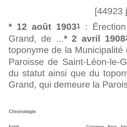
[44923 j
* 12 août 1903
: Érection
1
Grand, de ...
* 2 avril 1908
toponyme de la Municipalité 
Paroisse de Saint-Léon-le-G
du statut ainsi que du topo
Grand, qui demeure la Paroi
Chronologie
Entité
Comptage
Rang
Adm